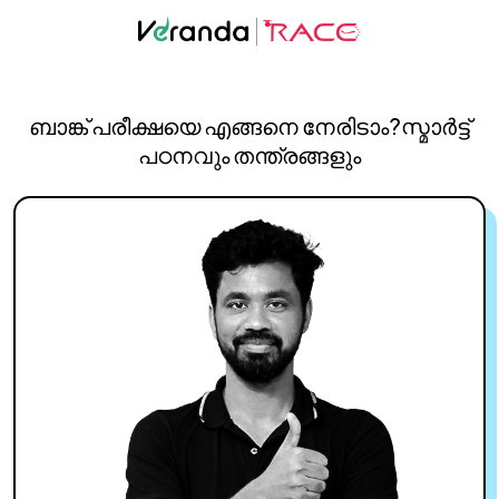
ബാങ്ക് പരീക്ഷയെ എങ്ങനെ നേരിടാം?സ്മാർട്ട്
പഠനവും തന്ത്രങ്ങളും