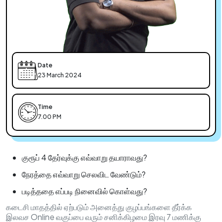
Date
23 March 2024
Time
7.00 PM
குரூப் 4 தேர்வுக்கு எவ்வாறு தயாராவது?
நேரத்தை எவ்வாறு செலவிட வேண்டும்?
படித்ததை எப்படி நினைவில் கொள்வது?
கடைசி மாதத்தில் ஏற்படும் அனைத்து குழப்பங்களை தீர்க்க
இலவச Online வகுப்பை வரும் சனிக்கிழமை இரவு 7 மணிக்கு