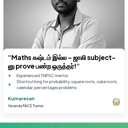
"Maths கஷ்டம் இல்ல – ஜாலி subject-
னு prove பண்ற ஒருத்தர்!"
Experienced TNPSC mentor
Shortcut king for probability, square roots, cube roots,
calendar, percentages problems
Kumaresan
Veranda RACE Trainer