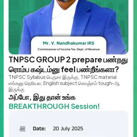
TNPSC GROUP 2 prepare பண்றது
ரொம்ப கஷ்டம்னு feel பண்றீங்களா?
TNPSC Syllabus பெருசா இருக்கு, TNPSC material
எங்கனு தெரியல, English subject கொஞ்சம் tough-ஆ
இருக்கு
அப்போ, இது தான் உங்க
BREAKTHROUGH Session!