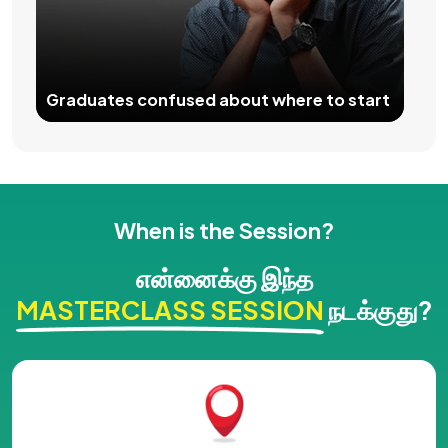
Graduates confused about where to start
When is the Session?
என்னைக்கு இந்த
MASTERCLASS SESSION
நடக்குது?